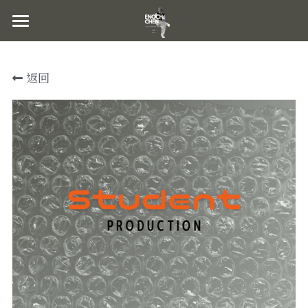
×
部落格分類
主頁｜HOME
返回
關於｜ABOUT
近期製作
近期製作｜PROJECT
作品集｜WORKS
服務內容｜SERVICES
聯繫｜CONTACT