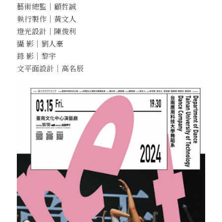
藝術總監｜顧哲誠
執行製作｜黃文人
燈光設計｜陳俊利
攝 影｜劉人豪
錄 影｜黎宇
文平面設計｜高名辰