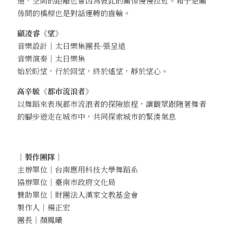
通，空間的距離也會因為彼此的關係慢慢拉近。箱子是關
係間的橋樑也是對話運轉的齒輪。
顧凌睿
《望》
音樂設計｜太日樂集團長-張呈遠
音樂演奏｜太日樂集
始於盼望，行於回望，終於遙望，靜於望心。
高辛毓
《都市流浪者》
以舞蹈來表現都市流浪者的探險旅程，讓觀眾跟隨著舞者
的腳步遊走在城市中，共同探索城市的緊湊氣息
｜製作團隊｜
主辦單位｜台南應用科技大學舞蹈系
協辦單位｜臺南市政府文化局
贊助單位｜財團法人漢家文教基金會
製作人｜楊正宏
團長｜顏鳳曦