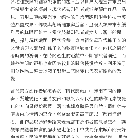
各種種族與戰國家戰爭的問題。並以世界人權宣言來提出
平權與生命的探討。現代芭蕾創作者黃淑蓮藉由作品『晶
見』表現出傳統產業單一線性的作業型態與現今科技半導
體晶圓成果，傳統與創新能兼容並蓄，呈現人類未來永續
發展的無限可能性。當代肢體創作者黃文人『簷下的關
係』探討現代議題「隔代教養」意旨祖父母取代孫子女的
父母擔起大部分對孫子女的教養照顧責任。在兩代之間有
著時間的鴻溝，在時間產生的距離中不斷嘗試著溝通，而
這些空間的距離也會因為彼此的關係慢慢拉近。利用箱子
劃分區隔出舞台以箱子製造出空間變化代表這關系的改
變。
當代東方創作者顧凌睿於『時代戀歌』中運用不同的節
奏、質地變化，並將旋律和歌詞以時代性的動作元素視覺
化的方向呈現給觀眾。藉此傳達身體是最自然、最純粹去
傳遞內心情緒的媒介。旅歐藝術家高辛毓以『都市流浪
者』此作品以通過舞蹈來表現都市流浪者的探險旅程，讓
觀眾跟隨著舞者的腳步遊走在城市中共同探索城市的美好
和奧秘。民族民間編創家蘇靜文以『走進台灣部落三.勇氣