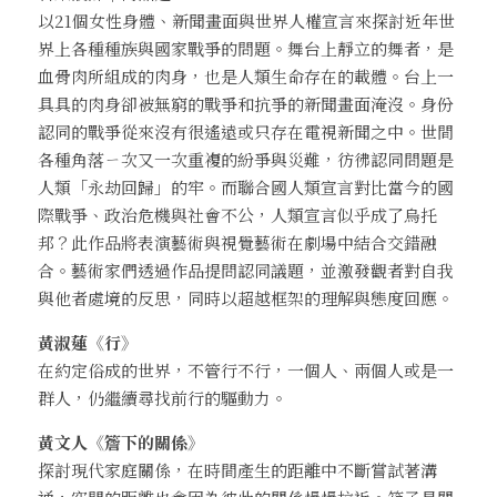
以21個女性身體、新聞畫面與世界人權宣言來探討近年世
界上各種種族與國家戰爭的問題。舞台上靜立的舞者，是
血骨肉所組成的肉身，也是人類生命存在的載體。台上一
具具的肉身卻被無窮的戰爭和抗爭的新聞畫面淹沒。身份
認同的戰爭從來沒有很遙遠或只存在電視新聞之中。世間
各種角落ㄧ次又一次重複的紛爭與災難，彷彿認同問題是
人類「永劫回歸」的牢。而聯合國人類宣言對比當今的國
際戰爭、政治危機與社會不公，人類宣言似乎成了烏托
邦？此作品將表演藝術與視覺藝術在劇場中結合交錯融
合。藝術家們透過作品提問認同議題，並激發觀者對自我
與他者處境的反思，同時以超越框架的理解與態度回應。
黃淑蓮
《行》
在約定俗成的世界，不管行不行，一個人、兩個人或是一
群人，仍繼續尋找前行的驅動力。
黃文人
《簷下的關係》
探討現代家庭關係，在時間產生的距離中不斷嘗試著溝