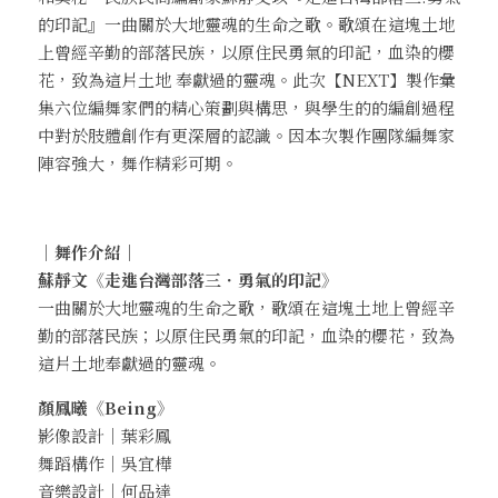
的印記』一曲關於大地靈魂的生命之歌。歌頌在這塊土地
上曾經辛勤的部落民族，以原住民勇氣的印記，血染的櫻
花，致為這片土地 奉獻過的靈魂。此次【NEXT】製作彙
集六位編舞家們的精心策劃與構思，與學生的的編創過程
中對於肢體創作有更深層的認識。因本次製作團隊編舞家
陣容強大，舞作精彩可期。
｜舞作介紹｜
蘇靜文《走進台灣部落三．勇氣的印記》
一曲關於大地靈魂的生命之歌，歌頌在這塊土地上曾經辛
勤的部落民族；以原住民勇氣的印記，血染的櫻花，致為
這片土地奉獻過的靈魂。 
顏鳳曦《
Being》
影像設計｜葉彩鳳
舞蹈構作｜吳宜樺
音樂設計｜何品達