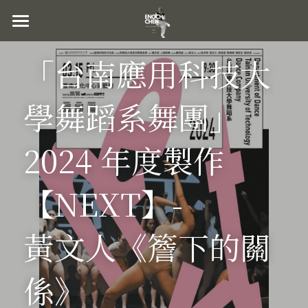
主頁｜HOME
「台南應用科技大
關於｜ABOUT
學舞蹈系舞團」
近期製作｜PROJECT
作品集｜WORKS
2024 年度製作
服務內容｜SERVICES
【NEXT】-
聯繫｜CONTACT
黃文人《簷下的關
係》